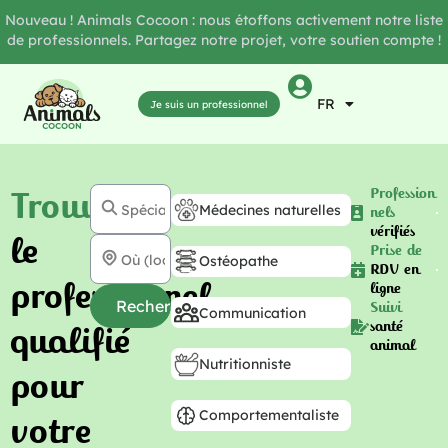
Nouveau ! Animals Cocoon : nous étoffons activement notre liste
de professionnels. Partagez notre projet, votre soutien compte !
FR
Je suis un professionnel
Trouvez
Profession
Médecines naturelles
nels
vérifiés
le
Prise de
Ostéopathe
RDV en
professionnel
ligne
Rechercher
Suivi
Communication
santé
qualifié
animal
Nutritionniste
pour
Comportementaliste
votre