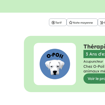
Tarif
Note moyenne
Thérap
3 Ans d'
Acupuncteur
Chez O-Poil
animaux mér
Voir le pro