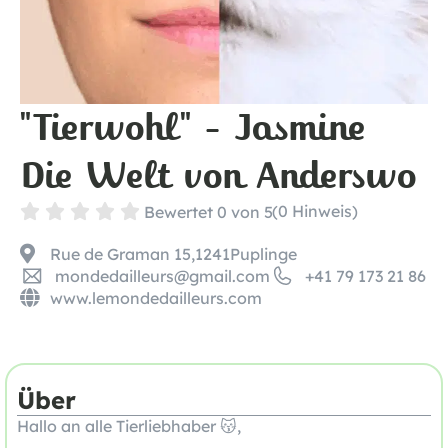
"Tierwohl" - Jasmine
Die Welt von Anderswo





(0 Hinweis)
Bewertet 0 von 5
Rue de Graman 15,
1241
Puplinge
mondedailleurs@gmail.com
+41 79 173 21 86
www.lemondedailleurs.com
Über
Hallo an alle Tierliebhaber 😽,