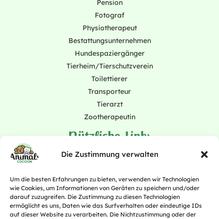
Pension
Fotograf
Physiotherapeut
Bestattungsunternehmen
Hundespaziergänger
Tierheim/Tierschutzverein
Toilettierer
Transporteur
Tierarzt
Zootherapeutin
Nützliche Links
Abonnement
Die Zustimmung verwalten
Über
Blog
Um die besten Erfahrungen zu bieten, verwenden wir Technologien
wie Cookies, um Informationen von Geräten zu speichern und/oder
Kontakt
darauf zuzugreifen. Die Zustimmung zu diesen Technologien
Alles für meine Katze
ermöglicht es uns, Daten wie das Surfverhalten oder eindeutige IDs
Alles für mein Pferd
auf dieser Website zu verarbeiten. Die Nichtzustimmung oder der