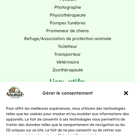
Photographe
Physiothérapeute
Pompes funèbres
Promeneur de chiens
Refuge/Association de protection animale
Toiletteur
Transporteur
Vétérinaire
Zoothérapeute
Liens utiles
Abonnement
Gérer le consentement
À propos
Blog
Pour offrir les meilleures expériences, nous utilisons des technologies
telles que les cookies pour stocker et/ou accéder aux informations des
Contact
appareils. Le fait de consentir à ces technologies nous permettra de
Tout pour mon chat
traiter des données telles que le comportement de navigation ou les
Tout pour mon cheval
ID uniques sur ce site. Le fait de ne pas consentir ou de retirer son